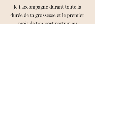
Je t'accompagne durant toute la
durée de ta grossesse et le premier
mois de ton post partum au
moyen de 4 séances (en ligne ou
en présentiel) ainsi que grâce à un
ebook contenant des
informations sur le
développement de ton bébé, les
changements qui ont lieu dans
ton corps, des fiches de route pour
la nutrition adaptée pour toi et
ton bébé lors de chaque trimestre,
des remèdes et astuces pour
pallier à tes maux et pleins
d'autres choses pour que tu te
sentes sereine durant ta