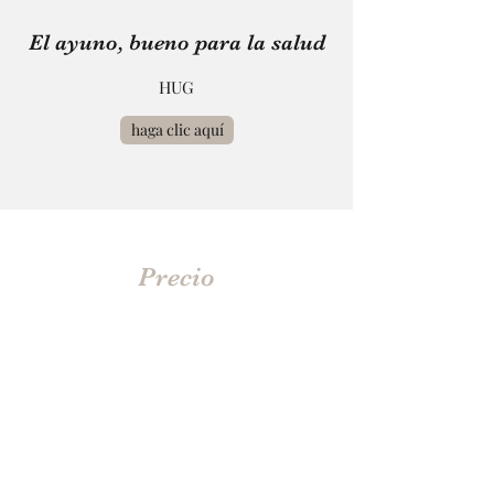
El ayuno, bueno para la salud
HUG
haga clic aquí
Precio
Las ofertas son flexibles según sus deseos.
Sólo son obligatorios los círculos de consulta
y discusión.
La consulta no está incluida en ninguna
oferta dado que su duración varía (1h30-
2h00) y es reembolsable mediante seguro
complementario.