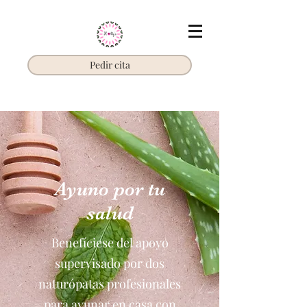
Pedir cita
Ayuno por tu
salud
Benefíciese del apoyo
supervisado por dos
naturópatas profesionales
para ayunar en casa con